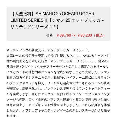
【大型送料】SHIMANO 25 OCEAPLUGGER
LIMITED SERIES !! 【シマノ 25 オシアプラッガ－
リミテッドシリーズ！！】
￥89,760 〜 ￥93,280（税込）
価格
キャスティングの新次元へ、オシアプラッガーリミテッド。
最高レベルの飛距離を安定して飛ばし続けるために、あらゆるキャスト性
能の劇的進化を追求した新生「オシアプラッガー リミテッド」。従来の
常識を覆すXガイド：タッチフリーチタンを採用し、想定されるリールサ
イズとガイドの理想的ポジションを徹底分析することで完成した、シマノ
独自の新ガイドシステムを採用。独創的なハイフレーム形状によりライン
のブランクスタッチを抑え、リールから超高速で放出されるラインの軌道
が安定かつ高効率化され、ノンストレスで突き抜けていくキャストフィー
ルを実現します。さらにアングラーがおそれるライントラブルやラインダ
メージも抑制。ロッド全体のバランスも軽量化することで持ち軽さと振り
軽さが向上し、キープキャスト性能が向上しました。これらの真価を体感
したとき、オフショアキャスティングゲームの新しいステージが切り拓か
れます。