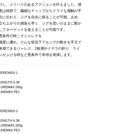
計し、メリハリのあるアクションを叶えました。感
度は抜群で、繊細なティップからドライな感触が手
元に伝わり、ジグを自在に操ることが可能。止め、
立ち上がりの感覚も早く、ジグを思いのままに動か
してターゲットを捉えることが可能です。
悪条件の時こそジャレクを
感度に優れ、どんな状況下でもジグの動きを手元で
体感できるジャレク。2枚潮やドテラの釣り、ライ
ンがふける時など悪条件で本領を発揮します。
JEREX603-1
LENGTH 6.3ft
LUREMAX 200g
LINEMAX PE1
JEREX603-2
LENGTH 6.3ft
LUREMAX 250g
LINEMAX PE2