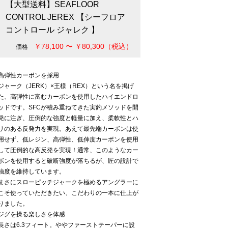
【大型送料】SEAFLOOR
CONTROL JEREX 【シーフロア
コントロール ジャレク 】
￥78,100 〜 ￥80,300（税込）
価格
高弾性カーボンを採用
ジャーク（JERK）×王様（REX）という名を掲げ
た、高弾性に富むカーボンを使用したハイエンドロ
ッドです。SFCが積み重ねてきた実釣メソッドを開
発に注ぎ、圧倒的な強度と軽量に加え、柔軟性とハ
リのある反発力を実現。あえて最先端カーボンは使
用せず、低レジン、高弾性、低伸度カーボンを使用
して圧倒的な高反発を実現！通常、このようなカー
ボンを使用すると破断強度が落ちるが、匠の設計で
強度を維持しています。
まさにスローピッチジャークを極めるアングラーに
こそ使っていただきたい、こだわりの一本に仕上が
りました。
ジグを操る楽しさを体感
長さは6.3フィート。ややファーストテーパーに設