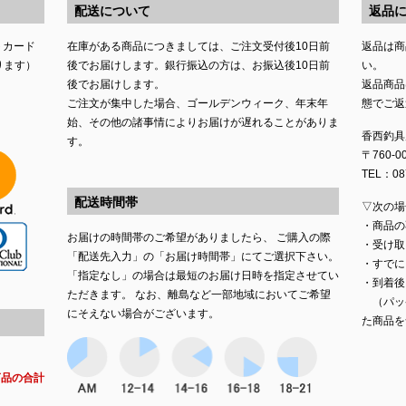
配送について
返品
トカード
在庫がある商品につきましては、ご注文受付後10日前
返品は商
ります）
後でお届けします。銀行振込の方は、お振込後10日前
い。
後でお届けします。
返品商品
ご注文が集中した場合、ゴールデンウィーク、年末年
態でご返
始、その他の諸事情によりお届けが遅れることがありま
香西釣具
す。
〒760-
TEL：087
配送時間帯
▽次の場
・商品の
お届けの時間帯のご希望がありましたら、 ご購入の際
・受け取
「配送先入力」の「お届け時間帯」にてご選択下さい。
・すでに
「指定なし」の場合は最短のお届け日時を指定させてい
・到着後
ただきます。 なお、離島など一部地域においてご希望
（パッ
にそえない場合がございます。
た商品を
商品の合計