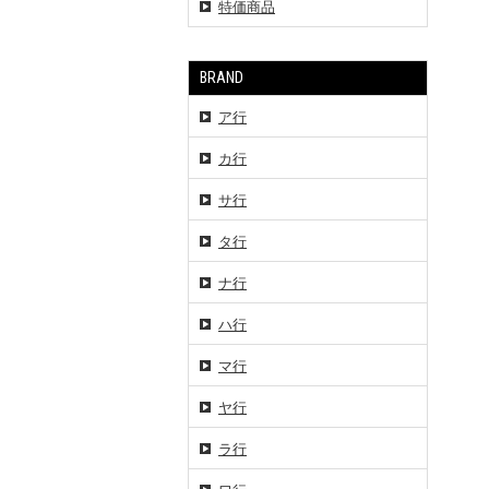
特価商品
BRAND
ア行
カ行
サ行
タ行
ナ行
ハ行
マ行
ヤ行
ラ行