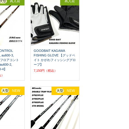
大型
再入荷
再入荷
CONTROL
GOODBAIT KAGAWA
 au600-3,
FISHING GLOVE 【グッドベ
シーフロアコント
イト かがわフィッシンググロ
600-2,
ーブ】
00-4】
7,150円（税込）
込）
大型
NEW
大型
NEW