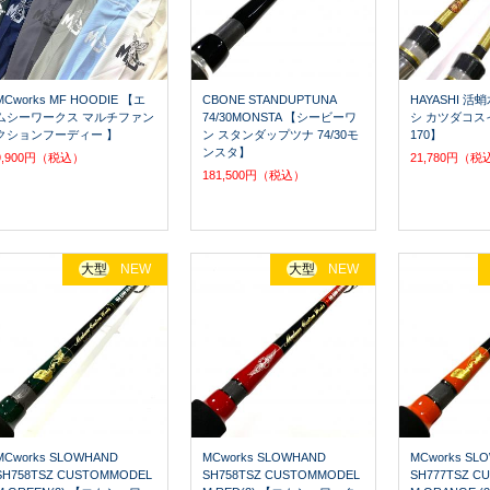
MCworks MF HOODIE 【エ
CBONE STANDUPTUNA
HAYASHI 活
ムシーワークス マルチファン
74/30MONSTA 【シービーワ
シ カツダコス
クションフーディー 】
ン スタンダップツナ 74/30モ
170】
ンスタ】
9,900円（税込）
21,780円（税
181,500円（税込）
大型
NEW
大型
NEW
MCworks SLOWHAND
MCworks SLOWHAND
MCworks SL
SH758TSZ CUSTOMMODEL
SH758TSZ CUSTOMMODEL
SH777TSZ C