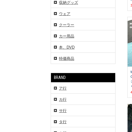
収納グッズ
ウェア
クーラー
カー用品
本、DVD
特価商品
BRAND
ア行
カ行
サ行
タ行