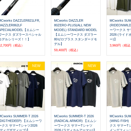
MCworks DAZZLER821LFR,
MCworks DAZZLER
MCworks SUM
DAZZLER862LF
80ZERO-PLUS(ALL NEW
(RIDEONWI
SPECIALMODEL【エムシー
MODEL) STANDARD MODEL
ーワークス サ
ワークス ダズラースペシャル
【エムシーワークス ダズラー
2026 (ライ
モデルシリーズ！！】
80ゼロプラス スタンダードモ
ー)】
デル】
62,700円（税込）
3,960円（税
59,400円（税込）
NEW
NEW
MCworks SUMMER-T 2026
MCworks SUMMER-T 2026
MCworks SUM
(DIGTHEDEEP) 【エムシーワ
(RADICAL ARMOR) 【エムシ
(WING FIS
ークス サマーTシャツ2026
ーワークス サマーTシャツ
クス サマーTシ
(ディグザディープ)】
2026 (ラディカルアーマー)】
イングフィッシ