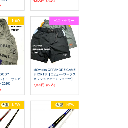
6,600円（税込）
込）
NEW
ベストセラー
MCworks OFFSHORE GAME
OODY
SHORTS 【エムシーワークス
ドベイト サンガ
オフショアゲームショーツ】
2026】
7,920円（税込）
込）
大型
NEW
大型
NEW