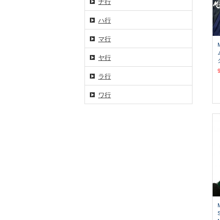
ナ行
ハ行
マ行
ヤ行
ラ行
ワ行