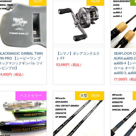
NEW
NEW
BLACKMAGIC GIMBAL TWIN
【シマノ】オシアコンクエス
SEAFLOOR 
PIN PRO 【シービーワン ブ
ト FT
AURA au600-2,
ラックマジックギンバル ツイ
au600-4【
53,680円（税込）
ンピンプロ】
ロール オーラ au
au600-3, au6
44,000円（税込）
77,000円（税
ベストセラー
大型
NEW