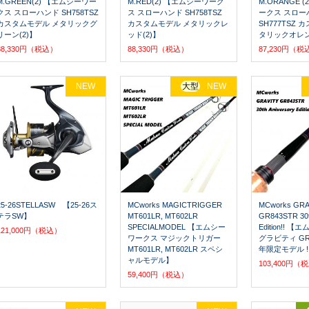
M.GREEN(2) 【エムシーワー
M.RED(2) 【エムシーワーク
M.ORANGE 
クス スローハンド SH758TSZ
ス スローハンド SH758TSZ
ークス スロー
カスタムモデル メタリックグ
カスタムモデル メタリックレ
SH777TSZ
リーン(2)】
ッド(2)】
タリックオレ
88,330円（税込）
88,330円（税込）
87,230円（税
NEW
大型
NEW
25-26STELLASW 【25-26ス
MCworks MAGICTRIGGER
MCworks GRA
テラSW】
MT601LR, MT602LR
GR843STR 30t
SPECIALMODEL 【エムシー
Edition!!
121,000円（税込）
ワークス マジックトリガー
グラビティ GR8
MT601LR, MT602LR スペシ
年限定モデル !
ャルモデル】
103,400円（
59,400円（税込）