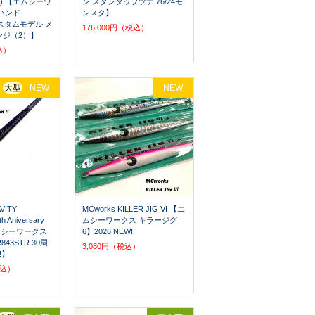
(2) 【エムシーワ
ン スタンダップツナ 76/24モ
ハンド
ンスタ】
 カスタムモデル メ
176,000円（税込）
ンジ（2）】
込）
大型
NEW
NEW
VITY
MCworks KILLER JIG Ⅵ 【エ
h Aniversary
ムシーワークス キラージグ
 【エムシーワークス
6】2026 NEW!!
43STR 30周
3,080円（税込）
!】
税込）