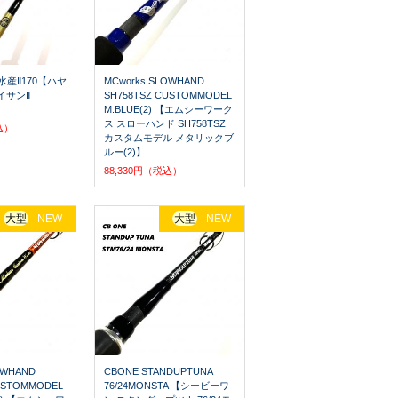
蛸水産Ⅱ170【ハヤ
MCworks SLOWHAND
イサンⅡ
SH758TSZ CUSTOMMODEL
M.BLUE(2) 【エムシーワーク
ス スローハンド SH758TSZ
込）
カスタムモデル メタリックブ
ルー(2)】
88,330円（税込）
大型
NEW
大型
NEW
OWHAND
CBONE STANDUPTUNA
USTOMMODEL
76/24MONSTA 【シービーワ