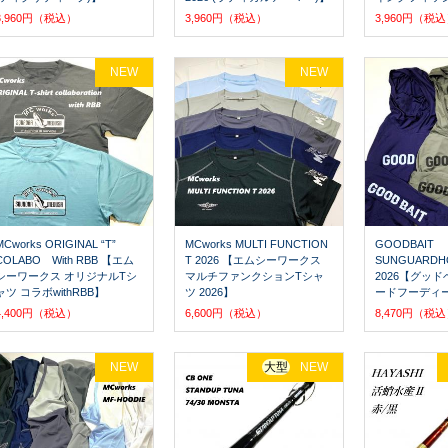
3,960円（税込）
3,960円（税込）
3,960円（税
NEW
NEW
MCworks ORIGINAL “T”
MCworks MULTI FUNCTION
GOODBAIT
COLABO With RBB 【エム
T 2026 【エムシーワークス
SUNGUARDH
シーワークス オリジナルTシ
マルチファンクションTシャ
2026【グッ
ャツ コラボwithRBB】
ツ 2026】
ードフーディー 
4,400円（税込）
6,600円（税込）
8,470円（税
NEW
大型
NEW