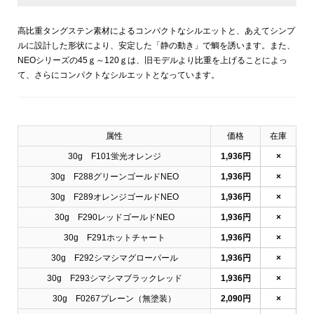
高比重タングステン素材によるコンパクトなシルエットと、あえてシンプ
ルに設計した形状により、安定した「静の動き」で鯛を誘います。また、
NEOシリーズの45ｇ～120ｇは、旧モデルより比重を上げることによっ
て、さらにコンパクトなシルエットとなっています。
属性
価格
在庫
30g F101蛍光オレンジ
1,936円
×
30g F288グリーンゴールドNEO
1,936円
×
30g F289オレンジゴールドNEO
1,936円
×
30g F290レッドゴールドNEO
1,936円
×
30g F291ホットチャート
1,936円
×
30g F292シマシマグローパール
1,936円
×
30g F293シマシマブラックレッド
1,936円
×
30g F0267プレーン（無塗装）
2,090円
×