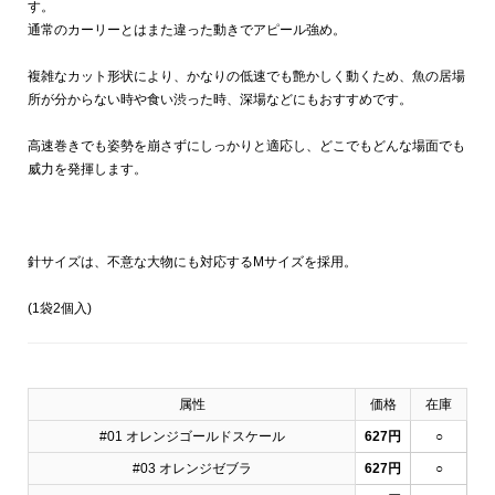
す。
通常のカーリーとはまた違った動きでアピール強め。
複雑なカット形状により、かなりの低速でも艶かしく動くため、魚の居場
所が分からない時や食い渋った時、深場などにもおすすめです。
高速巻きでも姿勢を崩さずにしっかりと適応し、どこでもどんな場面でも
威力を発揮します。
針サイズは、不意な大物にも対応するMサイズを採用。
(1袋2個入)
属性
価格
在庫
#01 オレンジゴールドスケール
627円
○
#03 オレンジゼブラ
627円
○