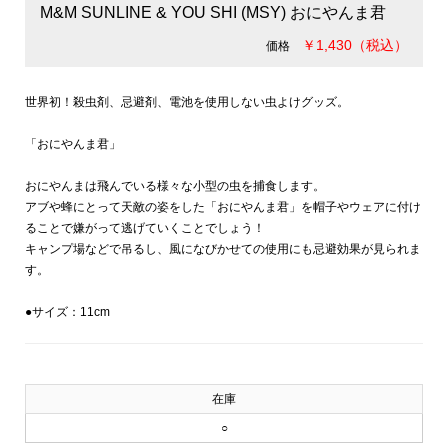
M&M SUNLINE & YOU SHI (MSY) おにやんま君
￥1,430（税込）
価格
世界初！殺虫剤、忌避剤、電池を使用しない虫よけグッズ。
「おにやんま君」
おにやんまは飛んでいる様々な小型の虫を捕食します。
アブや蜂にとって天敵の姿をした「おにやんま君」を帽子やウェアに付け
ることで嫌がって逃げていくことでしょう！
キャンプ場などで吊るし、風になびかせての使用にも忌避効果が見られま
す。
●サイズ：11cm
在庫
○