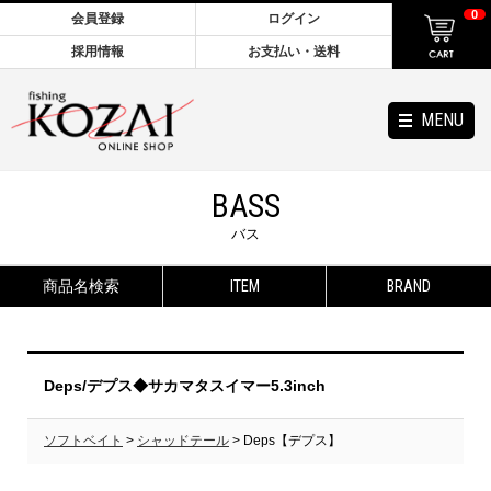
0
会員登録
ログイン
採用情報
お支払い・送料
MENU
BASS
バス
商品名検索
ITEM
BRAND
Deps/デプス◆サカマタスイマー5.3inch
ソフトベイト
>
シャッドテール
> Deps【デプス】