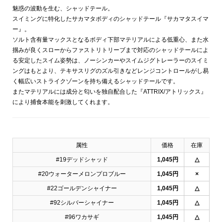
魅惑の波動を生む、シャッドテール。
スイミングに特化したサカマタボディのシャッドテール『サカマタスイマ
ー』。
ソルト含有量マックスとなるボディ下部マテリアルによる低重心、また水
掴みが良くスローからファストリトリーブまで対応のシャッドテールによ
る安定したスイム姿勢は、ノーシンカーやスイムジグトレーラーのスイミ
ングはもとより、テキサスリグのズル引きなどレンジコントロールがし易
く幅広いストライクゾーンを持ち備えるシャッドテールです。
またマテリアルには成分と匂いを独自配合した『ATTRIX/アトリックス』
により捕食本能を刺激してくれます。
属性
価格
在庫
#19デッドシャッド
1,045円
△
#20ウォーターメロンプロブルー
1,045円
×
#22ゴールデンシャイナー
1,045円
△
#92シルバーシャイナー
1,045円
△
#96ワカサギ
1,045円
△