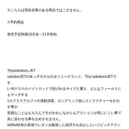
※こちらは現在在庫のある商品ではござません。
※予約商品
発売予定時期10月末～11月初旬
Tinysukoburu JET
sukoburJETの末っ子モデルのタイニークランク、Tiny sukoburuJETで
す。
L~Mクラスのベイトロッドで投げれるサイズと重さ、どんなフィールドに
もマッチする
1ｍプラスアルファの潜航深度。ロングリップ故にストラクチャーをかわ
す事が
容易なことはもちろんですがかわしながらもアクションが死ににくい事で
魚に追わせる事を止めさせません。
skillful特有の発泡ウレタンを駆使した高浮力を生かしたハイピッチアクシ