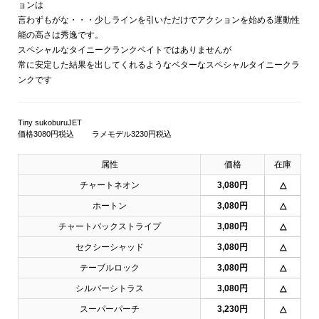
ョンは
言わずもがな・・・少しラインを引いただけでアクションを始める運動性
能の高さは秀逸です。
スペシャルなタイニークランクベイトではありませんが
常に安定した結果を出してくれるようなベターなスペシャルタイニークラ
ンクです
Tiny sukoburuJET
価格3080円税込 ラメモデル3230円税込
属性
価格
在庫
チャートネオン
3,080円
△
ホートン
3,080円
△
チャートバックストライプ
3,080円
△
セクシーシャッド
3,080円
△
テーブルロック
3,080円
△
シルバーシトラス
3,080円
△
スーパーパーチ
3,230円
△