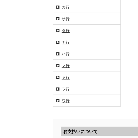
カ行
サ行
タ行
ナ行
ハ行
マ行
ヤ行
ラ行
ワ行
お支払いについて