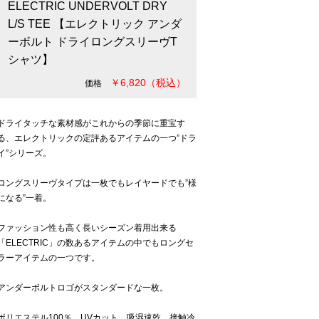
ELECTRIC UNDERVOLT DRY
L/S TEE 【エレクトリック アンダ
ーボルト ドライロングスリーヴT
シャツ】
￥6,820（税込）
価格
ドライタッチな素材感がこれからの季節に重宝す
る、エレクトリックの定評あるアイテムの一つ”ドラ
イ”シリーズ。
ロングスリーヴタイプは一枚でもレイヤードでも”様
になる”一着。
ファッション性も高く長いシーズン着用出来る
「ELECTRIC」の数あるアイテムの中でもロングセ
ラーアイテムの一つです。
アンダーボルトロゴがスタンダードな一枚。
ポリエステル100％ UVカット、吸湿速乾、接触冷