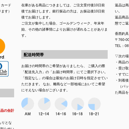
トカード
在庫がある商品につきましては、ご注文受付後10日前
返品は商
ります）
後でお届けします。銀行振込の方は、お振込後10日前
い。
後でお届けします。
返品商品
ご注文が集中した場合、ゴールデンウィーク、年末年
態でご返
始、その他の諸事情によりお届けが遅れることがありま
香西釣具
す。
〒760-
TEL：087
配送時間帯
▽次の場
・商品の
お届けの時間帯のご希望がありましたら、 ご購入の際
・受け取
「配送先入力」の「お届け時間帯」にてご選択下さい。
・すでに
「指定なし」の場合は最短のお届け日時を指定させてい
・到着後
ただきます。 なお、離島など一部地域においてご希望
（パッ
にそえない場合がございます。
た商品を
商品の合計
もりとな
お知らせい