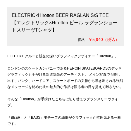
ELECTRIC×Hirotton BEER RAGLAN S/S TEE
【エレクトリック×Hirotton ビール ラグランショー
トスリーヴTシャツ】
￥5,940（税込）
価格
ELECTRICクルーと親交の深いグラフィックデザイナー「Hirotton」。
ロンドンのスケートカンパニーであるHEROIN SKATEBOARDSのデッキ
グラフィックも手がける新進気鋭のアーティスト。 メイン写真でも映し
出す、パンク、ハードコア、スケートボードの文脈から導き出される強烈
なメッセージを秘めた彼の魅力的な作品は観る者の目を捉えて離さない。
そんな「Hirotton」が手掛けたこちらは切り替えラグランスリーヴタイ
プ。
「BEER」と「BASS」モチーフの繊細がグラフィックが雰囲気ある一枚
です。