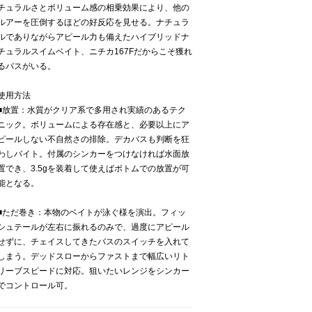
チュラルさとボリューム感の相乗効果により、他の
ルアーを圧倒するほどの好反応を見せる。ナチュラ
ルでありながらアピール力も備えたハイブリッドナ
チュラルスイムベイト、ニチカ167Fだからこそ獲れ
るバスがいる。
使用方法
■放置：水質がクリア系で多用され実績のあるテク
ニック。ボリュームによる存在感と、必要以上にア
ピールしない不自然さの排除。デカバスも判断を狂
わしバイト。付属のシンカーをつけなければ水面放
置でき、3.5gを装着して使えばボトムでの放置が可
能となる。
■ただ巻き：本物のベイトが泳ぐ様を演出。フィッ
シュテールが左右に振れるのみで、過度にアピール
せずに、チェイスしてきたバスのスイッチを入れて
しまう。デッドスローからファストまで幅広いリト
リーブスピードに対応。狙いたいレンジをシンカー
でコントロール可。