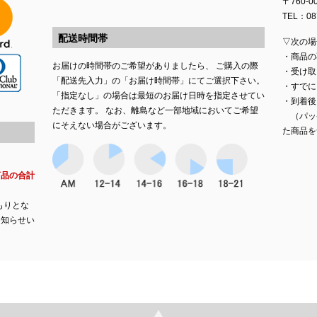
〒760-
TEL：087
配送時間帯
▽次の場
・商品の
お届けの時間帯のご希望がありましたら、 ご購入の際
・受け取
「配送先入力」の「お届け時間帯」にてご選択下さい。
・すでに
「指定なし」の場合は最短のお届け日時を指定させてい
・到着後
ただきます。 なお、離島など一部地域においてご希望
（パッ
にそえない場合がございます。
た商品を
商品の合計
もりとな
お知らせい