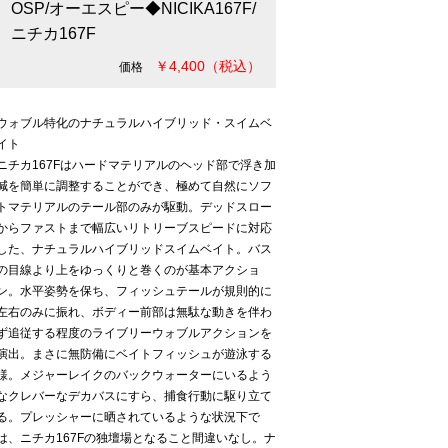
OSP/オーエスピー◆NICIKA167F/
ニチカ167F
￥4,400（税込）
価格
ウォブル特化のナチュラルハイブリッド・スイムベ
イト
ニチカ167Fはハードマテリアルのヘッド部で浮き加
減を簡単に調整することができ、極めて自然にソフ
トマテリアルのテール部のみが駆動。デッドスロー
からファストまで幅広いリトリーブスピードに対応
した、ナチュラルハイブリッドスイムベイト。バス
の目線より上をゆっくりと巻くのが基本アクショ
ン。水平姿勢を保ち、フィッシュテールが規則的に
左右のみに振れ、ボディー前部は無駄な動きを伴わ
ず追従する程度のライブリーウォブルアクションを
演出。まさに無防備にベイトフィッシュが遊泳する
様。メジャーレイクのバックウォーターにいるよう
なクレバーなデカバスにすら、捕食行動に駆り立て
る。プレッシャーに晒されているような状況下で
は、ニチカ167Fの独壇場となること間違いなし。ナ