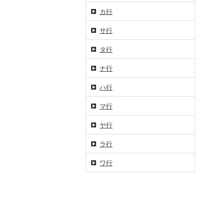
カ行
サ行
タ行
ナ行
ハ行
マ行
ヤ行
ラ行
ワ行