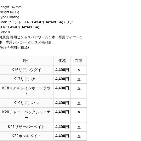
Length 167mm
Weight 約50g
Type Floating
Hook フロント KENCLAW#2(HAYABUSA) / リア
KENCLAW#3(HAYABUSA)
Color 8
付属品 専用ピン＆スペアワーム１本、専用ワイヤー１
本、専用シンカー(2g、3.5g)各1個
Price 4,400円(税込)
属性
価格
在庫
K16リアルウグイ
4,400円
×
K17リアルアユ
4,400円
△
K18リアルレインボートラウ
4,400円
△
ト
K19リアルハス
4,400円
△
K20チャートバックシャイナ
4,400円
×
ー
K21リザーバーベイト
4,400円
△
K22ホンキベイト
4,400円
△