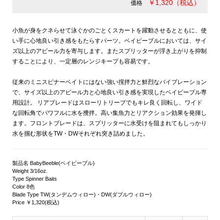
￥1,320（税込）
価格
小魚が身をクネらせて泳ぐかのごとくスカートを躍動させるとともに、使
い手に心地良い引き感をもたらすパーツ。ベイビーブルにおいては、サイ
ズ以上のアピール力を寄与します。またスプリッターが浮き上がりを抑制
することにより、一定層のレンジキープも容易です。
従来のミニスピナーベイトにはない強い撹拌力と鮮烈なバイブレーション
で、サイズ以上のアピール力と心地良い引き感を実現したベイビーブル専
用設計。 リアブレードはスローリトリーブでもキレ良く回転し、ワイド
な回転角でパワフルに水を攪拌。高い集魚力とリアクション効果を発揮し
ます。フロントブレードは、スプリッターに水受けを阻まれてもしっかり
水を掴む形状をTW・DWそれぞれ突き詰めました。
製品名 BabyBeeble(ベイビーブル)
Weight 3/16oz.
Type Spinner Baits
Color 8色
Blade Type TW(タンデムウィロー)・DW(ダブルウィロー)
Price ￥1,320(税込)