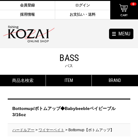
0
会員登録
ログイン
採用情報
お支払い・送料
MENU
BASS
バス
商品名検索
ITEM
BRAND
Bottomup/ボトムアップ◆Babybeebleベイビーブル
3/16oz
ハードルアー
>
ワイヤーベイト
> Bottomup【ボトムアップ】