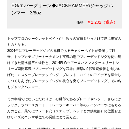
EG/エバーグリーン◆JACKHAMMER/ジャックハ
ンマー 3/8oz
￥1,202（税込）
価格
トッププロのシークレットベイトが、数々の実績をひっさげて遂に現実の
ものとなる。
2004年にブレーデッドジグの元祖であるチャターベイトが登場して以
来、トップカテゴリートーナメント実戦の場でブレーデッドジグを使い続
けてきた清水盛三の経験と、2014FLWツアー＆バスマスターエリートシ
リーズ両開幕戦でブレーデッドジグを武器に衝撃の2戦連続優勝を成し遂
げた、ミスターブレーデッドジグ、ブレット・ハイトのアイデアを融合し
てつくりあげたブレーデッドジグの核心を突くブレーデッドジグ、その名
もジャックハンマー。
その半端ではないこだわりは、心臓部であるブレードやヘッド、さらには
フック、ラバースカート、トレーラーキーパー等のメインパーツはもちろ
んのこと、果てはブレード穴（スナップ、ヘッドとの接続部）の位置およ
びサイズのコンマ単位での調整にまで及んだ。