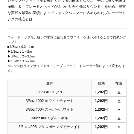
ジャックハンマー（削岩機）という名の由来となった「手元に響く明確な
振動」＆「ブレードとヘッドがぶつかり合う低音サウンド」を始め、豊富
な実践＆最強の実績によってジャックハンマーに込められたブレーデッド
ジグの核心とは……
ウィードトップ等、狙いの水深に合わせてウエイトを使い分けることで釣果がア
ップ！
▶3/8oz：0.3～1ｍ
▶1/2oz：1～2ｍ
▶3/4oz：2～3.5ｍ
▶1.2oz：3.5～6ｍ
※レンジはラインサイズやリトリーブスピード、トレーラー等によって変わりま
す。
属性
価格
在庫
3/8oz #001 アユ
1,202円
△
3/8oz #002 ホワイトチャート
1,202円
△
3/8oz #004 スーパーホワイト
1,202円
△
3/8oz #007 ブルーギル
1,202円
△
3/8oz #008 プリスポーンダイナマイト
1,202円
×