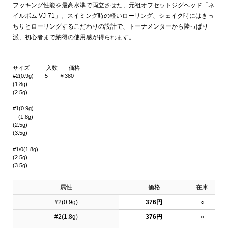
フッキング性能を最高水準で両立させた、元祖オフセットジグヘッド「ネ
イルボム VJ-71」。スイミング時の軽いローリング、シェイク時にはきっ
ちりとローリングするこだわりの設計で、トーナメンターから陸っぱり
派、初心者まで納得の使用感が得られます。
サイズ 入数 価格
#2(0.9g) 5 ￥380
(1.8g)
(2.5g)
#1(0.9g)
(1.8g)
(2.5g)
(3.5g)
#1/0(1.8g)
(2.5g)
(3.5g)
属性
価格
在庫
#2(0.9g)
376円
○
#2(1.8g)
376円
○